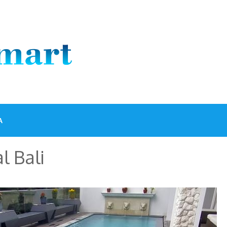
A
l Bali