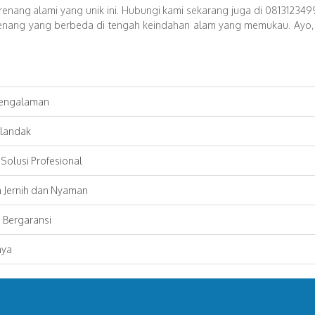
nang alami yang unik ini. Hubungi kami sekarang juga di 081312349998
erenang yang berbeda di tengah keindahan alam yang memukau. Ayo, 
pengalaman
ilandak
Solusi Profesional
n Jernih dan Nyaman
 Bergaransi
nya