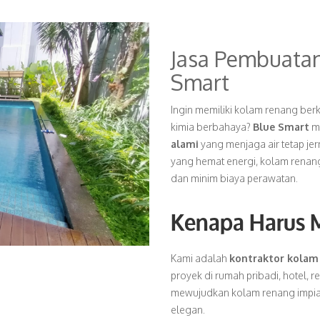
Jasa Pembuata
Smart
Ingin memiliki kolam renang berk
kimia berbahaya?
Blue Smart
me
alami
yang menjaga air tetap je
yang hemat energi, kolam renang
dan minim biaya perawatan.
Kenapa Harus M
Kami adalah
kontraktor kolam
proyek di rumah pribadi, hotel, r
mewujudkan kolam renang impia
elegan.