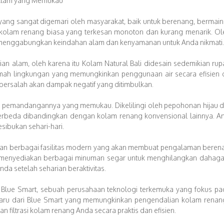
n Alam yang Memukau
ang sangat digemari oleh masyarakat, baik untuk berenang, bermain 
olam renang biasa yang terkesan monoton dan kurang menarik. Oleh 
g menggabungkan keindahan alam dan kenyamanan untuk Anda nikmati.
n alam, oleh karena itu Kolam Natural Bali didesain sedemikian rup
mah lingkungan yang memungkinkan penggunaan air secara efisien d
bersalah akan dampak negatif yang ditimbulkan.
ah pemandangannya yang memukau. Dikelilingi oleh pepohonan hijau
erbeda dibandingkan dengan kolam renang konvensional lainnya. A
sibukan sehari-hari.
dengan berbagai fasilitas modern yang akan membuat pengalaman bere
menyediakan berbagai minuman segar untuk menghilangkan dahaga s
da setelah seharian beraktivitas.
Blue Smart, sebuah perusahaan teknologi terkemuka yang fokus pa
rbaru dari Blue Smart yang memungkinkan pengendalian kolam rena
 filtrasi kolam renang Anda secara praktis dan efisien.